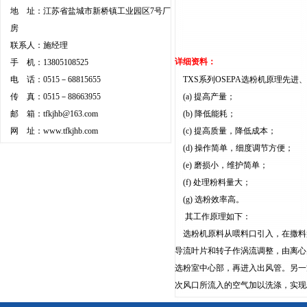
地 址：江苏省盐城市新桥镇工业园区7号厂
房
联系人：施经理
详细资料：
手 机：13805108525
电 话：0515－68815655
TXS系列OSEPA选粉机原理先
传 真：0515－88663955
(a) 提高产量；
邮 箱：
tfkjhb@163.com
(b) 降低能耗；
网 址：
www.tfkjhb.com
(c) 提高质量，降低成本；
(d) 操作简单，细度调节方便；
(e) 磨损小，维护简单；
(f) 处理粉料量大；
(g) 选粉效率高。
其工作原理如下：
选粉机原料从喂料口引入，在撒料
导流叶片和转子作涡流调整，由离心
选粉室中心部，再进入出风管。另一
次风口所流入的空气加以洗涤，实现