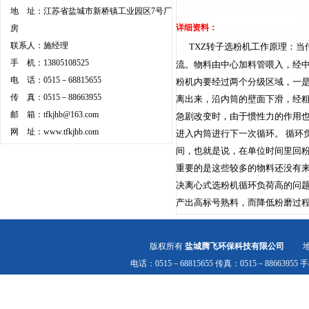
地 址：江苏省盐城市新桥镇工业园区7号厂
详细资料：
房
联系人：施经理
TXZ转子选粉机工作原理：
手 机：13805108525
流。物料由中心加料管喂入，经
电 话：0515－68815655
粉机内要经过两个分级区域，一
传 真：0515－88663955
离出来，沿内筒的壁面下滑，经
邮 箱：
tfkjhb@163.com
急剧改变时，由于惯性力的作用
网 址：
www.tfkjhb.com
进入内筒进行下一次循环。 循环
间，也就是说，在单位时间里回
重要的是这些较多的物料还没有
决离心式选粉机循环负荷高的问
产出高标号熟料，而降低粉磨过
版权所有
盐城腾飞环保科技有限公司
地址
电话：0515－68815655 传真：0515－8866395